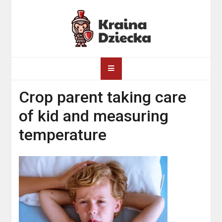
Skip
to
content
Kraina Dziecka
Crop parent taking care
of kid and measuring
temperature