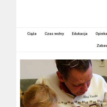
Skip
to
content
Kraina Dziecka
Ciąża
Czas wolny
Edukacja
Opieka
Zaba