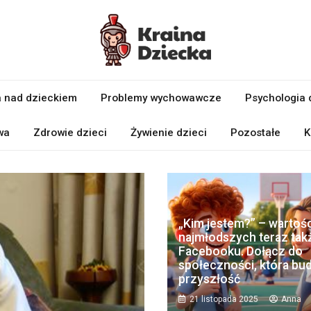
 nad dzieckiem
Problemy wychowawcze
Psychologia 
wa
Zdrowie dzieci
Żywienie dzieci
Pozostałe
K
„Kim jestem?” – wartośc
najmłodszych teraz tak
Facebooku. Dołącz do
społeczności, która bu
przyszłość
21 listopada 2025
Anna