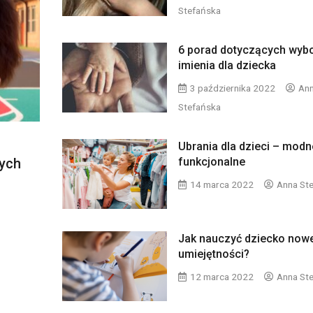
Stefańska
6 porad dotyczących wyb
imienia dla dziecka
3 października 2022
An
Stefańska
Ubrania dla dzieci – modn
funkcjonalne
zych
14 marca 2022
Anna St
Jak nauczyć dziecko now
umiejętności?
12 marca 2022
Anna St