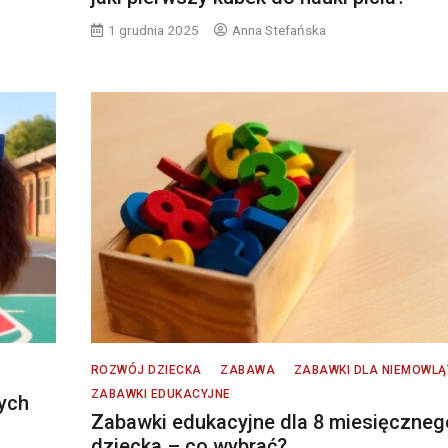
1 grudnia 2025
Anna Stefańska
ROZWÓJ DZIECKA
ZABAWA
ZABAWKI DLA NIEMOWLĄ
ZABAWKI EDUKACYJNE
zych
Zabawki edukacyjne dla 8 miesięczneg
dziecka – co wybrać?