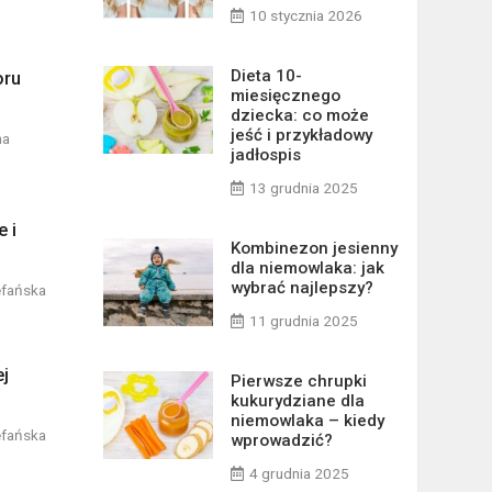
10 stycznia 2026
Dieta 10-
oru
miesięcznego
dziecka: co może
jeść i przykładowy
na
jadłospis
13 grudnia 2025
e i
Kombinezon jesienny
dla niemowlaka: jak
wybrać najlepszy?
efańska
11 grudnia 2025
ej
Pierwsze chrupki
kukurydziane dla
niemowlaka – kiedy
efańska
wprowadzić?
4 grudnia 2025