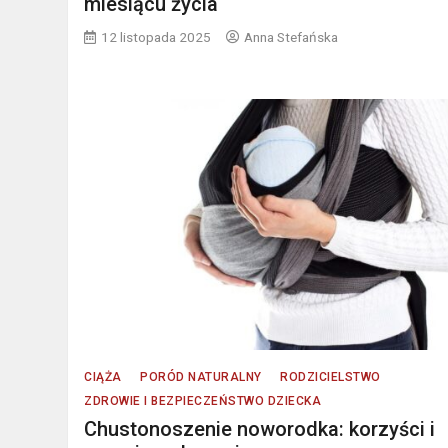
miesiącu życia
12 listopada 2025
Anna Stefańska
CIĄŻA
PORÓD NATURALNY
RODZICIELSTWO
ZDROWIE I BEZPIECZEŃSTWO DZIECKA
Chustonoszenie noworodka: korzyści i