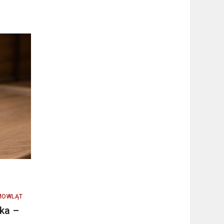
MOWLĄT
ka –