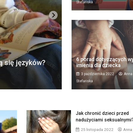
Stefańska
ROZWÓJ
6 porad dotyczących w
ą się języków?
Jakie książki nie za
imienia dla dziecka
13 marca 2022
Anna Stefa
3 października 2022
Anna
Stefańska
Jak chronić dzieci przed
nadużyciami seksualnymi
25 listopada 2022
Anna