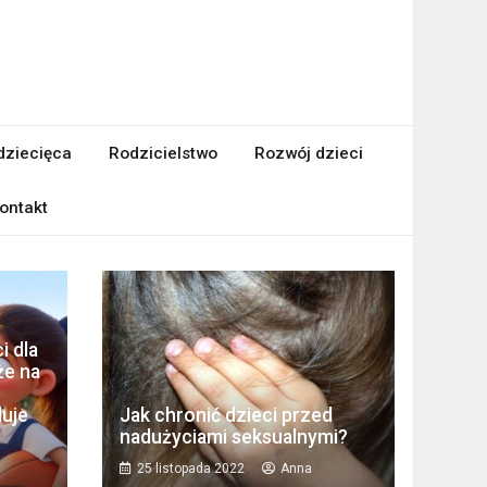
dziecięca
Rodzicielstwo
Rozwój dzieci
ontakt
i dla
że na
duje
Jak chronić dzieci przed
nadużyciami seksualnymi?
25 listopada 2022
Anna