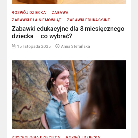
ROZWÓJ DZIECKA
ZABAWA
ZABAWKI DLA NIEMOWLĄT
ZABAWKI EDUKACYJNE
Zabawki edukacyjne dla 8 miesięcznego
dziecka – co wybrać?
15 listopada 2025
Anna Stefańska
PSYCHOLOGIA DZIECIĘCA
ROZWÓJ DZIECKA